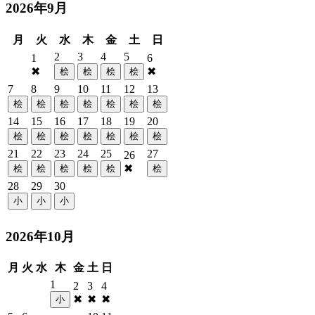
2026年9月
月
火
水
木
金
土
日
2
3
4
5
1
6
✖
✖
桧
桧
桧
桧
7
8
9
10
11
12
13
桧
桧
桧
桧
桧
桧
桧
14
15
16
17
18
19
20
桧
桧
桧
桧
桧
桧
桧
21
22
23
24
25
27
26
✖
桧
桧
桧
桧
桧
桧
28
29
30
小
小
小
2026年10月
月
火
水
木
金
土
日
1
2
3
4
✖
✖
✖
小