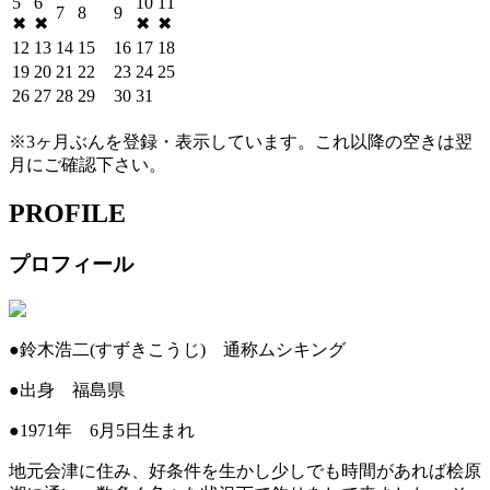
5
6
10
11
7
8
9
✖
✖
✖
✖
12
13
14
15
16
17
18
19
20
21
22
23
24
25
26
27
28
29
30
31
※3ヶ月ぶんを登録・表示しています。これ以降の空きは翌
月にご確認下さい。
PROFILE
プロフィール
●鈴木浩二(すずきこうじ) 通称ムシキング
●出身 福島県
●1971年 6月5日生まれ
地元会津に住み、好条件を生かし少しでも時間があれば桧原