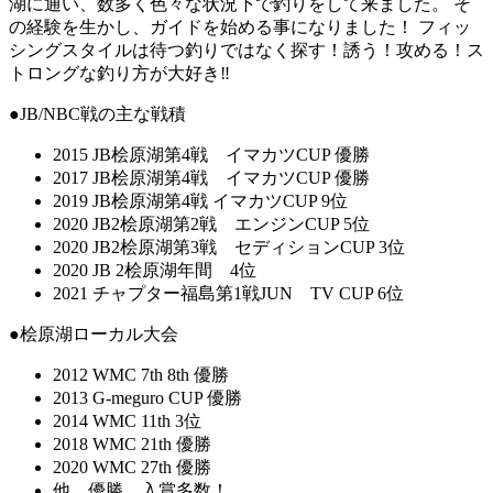
湖に通い、数多く色々な状況下で釣りをして来ました。 そ
の経験を生かし、ガイドを始める事になりました！ フィッ
シングスタイルは待つ釣りではなく探す！誘う！攻める！ス
トロングな釣り方が大好き‼︎
●JB/NBC戦の主な戦積
2015 JB桧原湖第4戦 イマカツCUP 優勝
2017 JB桧原湖第4戦 イマカツCUP 優勝
2019 JB桧原湖第4戦 イマカツCUP 9位
2020 JB2桧原湖第2戦 エンジンCUP 5位
2020 JB2桧原湖第3戦 セディションCUP 3位
2020 JB 2桧原湖年間 4位
2021 チャプター福島第1戦JUN TV CUP 6位
●桧原湖ローカル大会
2012 WMC 7th 8th 優勝
2013 G-meguro CUP 優勝
2014 WMC 11th 3位
2018 WMC 21th 優勝
2020 WMC 27th 優勝
他、優勝、入賞多数！