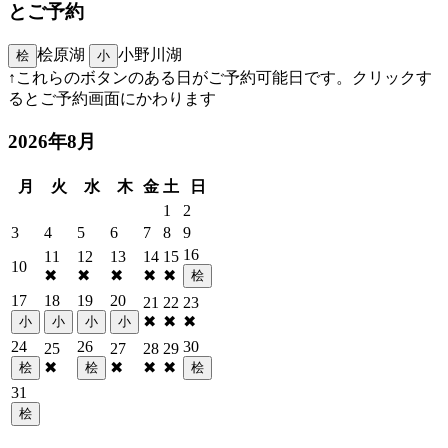
とご予約
桧原湖
小野川湖
桧
小
↑これらのボタンのある日がご予約可能日です。クリックす
るとご予約画面にかわります
2026年8月
月
火
水
木
金
土
日
1
2
3
4
5
6
7
8
9
16
11
12
13
14
15
10
✖
✖
✖
✖
✖
桧
17
18
19
20
21
22
23
✖
✖
✖
小
小
小
小
24
26
30
25
27
28
29
✖
✖
✖
✖
桧
桧
桧
31
桧