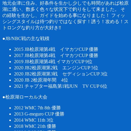
地元会津に住み、好条件を生かし少しでも時間があれば桧原
湖に通い、数多く色々な状況下で釣りをして来ました。 そ
の経験を生かし、ガイドを始める事になりました！ フィッ
シングスタイルは待つ釣りではなく探す！誘う！攻める！ス
トロングな釣り方が大好き‼︎
●JB/NBC戦の主な戦積
2015 JB桧原湖第4戦 イマカツCUP 優勝
2017 JB桧原湖第4戦 イマカツCUP 優勝
2019 JB桧原湖第4戦 イマカツCUP 9位
2020 JB2桧原湖第2戦 エンジンCUP 5位
2020 JB2桧原湖第3戦 セディションCUP 3位
2020 JB 2桧原湖年間 4位
2021 チャプター福島第1戦JUN TV CUP 6位
●桧原湖ローカル大会
2012 WMC 7th 8th 優勝
2013 G-meguro CUP 優勝
2014 WMC 11th 3位
2018 WMC 21th 優勝