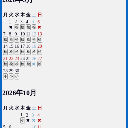
月
火
水
木
金
土
日
2
3
4
5
1
6
✖
✖
桧
桧
桧
桧
7
8
9
10
11
12
13
桧
桧
桧
桧
桧
桧
桧
14
15
16
17
18
19
20
桧
桧
桧
桧
桧
桧
桧
21
22
23
24
25
27
26
✖
桧
桧
桧
桧
桧
桧
28
29
30
小
小
小
2026年10月
月
火
水
木
金
土
日
1
2
3
4
✖
✖
✖
小
5
6
10
11