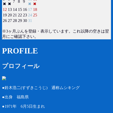
7
8
9
✖
✖
✖
✖
12
13
14
15
16
17
18
19
20
21
22
23
24
25
26
27
28
29
30
31
※3ヶ月ぶんを登録・表示しています。これ以降の空きは翌
月にご確認下さい。
PROFILE
プロフィール
●鈴木浩二(すずきこうじ) 通称ムシキング
●出身 福島県
●1971年 6月5日生まれ