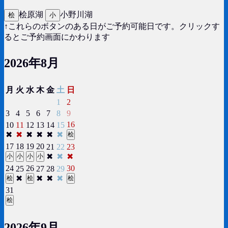
桧原湖
小野川湖
桧
小
↑これらのボタンのある日がご予約可能日です。クリックす
るとご予約画面にかわります
2026年8月
月
火
水
木
金
土
日
1
2
3
4
5
6
7
8
9
16
10
11
12
13
14
15
✖
✖
✖
✖
✖
✖
桧
17
18
19
20
21
22
23
✖
✖
✖
小
小
小
小
24
26
30
25
27
28
29
✖
✖
✖
✖
桧
桧
桧
31
桧
2026年9月