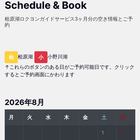
Schedule & Book
桧原湖ロクヨンガイドサービス3ヶ月分の空き情報とご予
約
桧原湖
小野川湖
桧
小
↑これらのボタンのある日がご予約可能日です。クリック
するとご予約画面にかわります
2026年8月
月
火
水
木
金
土
日
1
2