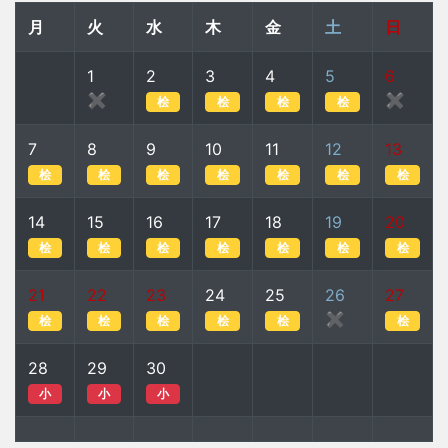
月
火
水
木
金
土
日
1
2
3
4
5
6
✖
✖
桧
桧
桧
桧
7
8
9
10
11
12
13
桧
桧
桧
桧
桧
桧
桧
14
15
16
17
18
19
20
桧
桧
桧
桧
桧
桧
桧
21
22
23
24
25
26
27
✖
桧
桧
桧
桧
桧
桧
28
29
30
小
小
小