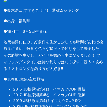
●鈴木浩二(すずきこうじ) 通称ムシキング
●出身 福島県
●1971年 6月5日生まれ
地元会津に住み、好条件を生かし少しでも時間があれば桧
原湖に通い、数多く色々な状況下で釣りをして来ました。
その経験を生かし、ガイドを始める事になりました！ フ
ィッシングスタイルは待つ釣りではなく探す！誘う！攻め
る！ストロングな釣り方が大好き‼︎
●JB/NBC戦の主な戦積
2015 JB桧原湖第4戦 イマカツCUP 優勝
2017 JB桧原湖第4戦 イマカツCUP 優勝
2019 JB桧原湖第4戦 イマカツCUP 9位
2020 JB2桧原湖第2戦 エンジンCUP 5位