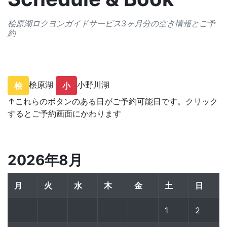
桧原湖ロクヨンガイドサービス3ヶ月分の空き情報とご予
約
桧原湖
小野川湖
桧
小
↑これらのボタンのある日がご予約可能日です。クリック
するとご予約画面にかわります
2026年8月
月
火
水
木
金
土
日
1
2